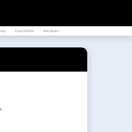
mpi
Zona Klikfifa
Anti Blokir
t: