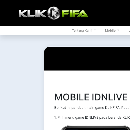
Tentang Kami
Mobile
L
MOBILE IDNLIVE
Berikut ini panduan main game KLIKFIFA. Pasti
1. Pilih menu game IDNLIVE pada beranda KLIK