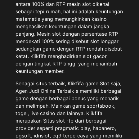
antara 100% dan RTP mesin slot dikenal
sebagai tepi rumah, hal ini adalah keuntungan
matematis yang memungkinkan kasino
menghasilkan keuntungan dalam jangka
panjang. Mesin slot dengan persentase RTP
mendekati 100% sering disebut slot longgar
sedangkan game dengan RTP rendah disebut
ketat. Klikfifa menghadirkan slot gacor
dengan tingkat RTP tinggi yang menambah
keuntungan member.
Sebagai situs terbaik, Klikfifa game Slot saja,
Agen Judi Online Terbaik s memiliki berbagai
game dengan berbagai bonus yang menarik
dan melimpah. Mainkan game sportsbook,
togel, live casino dan lainnya. Klikfifa
merupakan Situs slot rtp dari berbagai
provider seperti pragmatic play, habanero,
pgsoft, idnslot, cq9 terpercaya yang memiliki