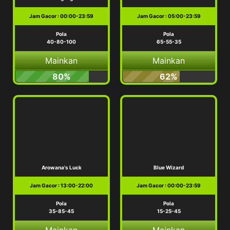
Jam Gacor : 00:00-23:59
Jam Gacor : 05:00-23:59
Pola
Pola
40-80-100
65-55-35
Mainkan
Mainkan
80%
62%
Arowana's Luck
Blue Wizard
Jam Gacor : 13:00-22:00
Jam Gacor : 00:00-23:59
Pola
Pola
35-85-45
15-25-45
Mainkan
Mainkan