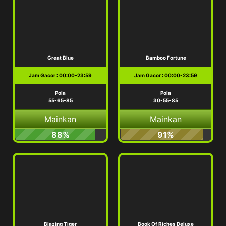
Great Blue
Bamboo Fortune
Jam Gacor : 00:00-23:59
Jam Gacor : 00:00-23:59
Pola
Pola
55-65-85
30-55-85
Mainkan
Mainkan
88%
91%
Blazing Tiger
Book Of Riches Deluxe