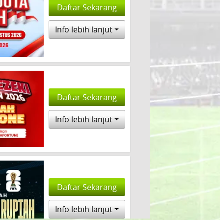
Daftar Sekarang
Info lebih lanjut
Daftar Sekarang
Info lebih lanjut
Daftar Sekarang
Info lebih lanjut