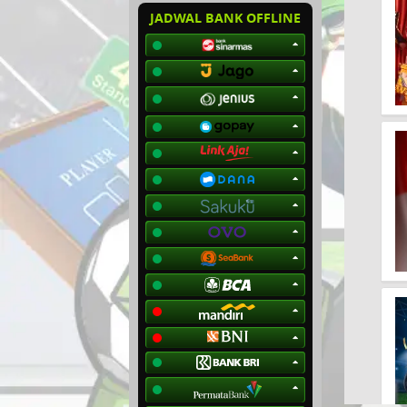
JADWAL BANK OFFLINE