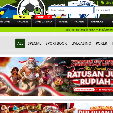
|
Download APK
Live 
NEW
PROMO
DN LIVE
ARCADE
LIVE CASINO
TOGEL
POKER
TANGKAS
T
Selamat Datang di KLIKFIFA Platform Hibura
ALL
SPECIAL
SPORTBOOK
LIVECASINO
POKER