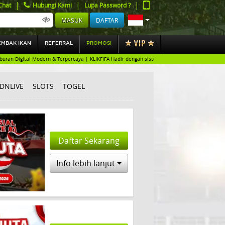
|
|
|
Chat
Hubungi Kami
Lupa Password ?
DAFTAR
EMBAK IKAN
REFERRAL
PROMOSI
n Digital Modern & Terpercaya | KLIKFIFA Hadir dengan sistem Deposit Cepat & Fleksibel
IDNLIVE
SLOTS
TOGEL
Daftar Sekarang
Info lebih lanjut