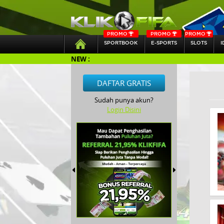
PROMO
PROMO
PROMO
SPORTBOOK
E-SPORTS
SLOTS
I
NEW :
DAFTAR GRATIS
Sudah punya akun?
Login Disini